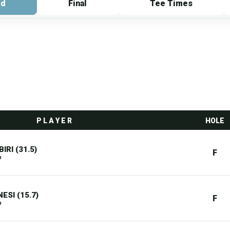
rd
Final
Tee Times
P L A Y E R
HOLE
IRI (31.5)
F
b
ESI (15.7)
F
b