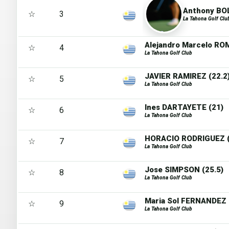
Anthony BOL
☆
3
La Tahona Golf Clu
Alejandro Marcelo RO
☆
4
La Tahona Golf Club
JAVIER RAMIREZ (22.2
☆
5
La Tahona Golf Club
Ines DARTAYETE (21)
☆
6
La Tahona Golf Club
HORACIO RODRIGUEZ (
☆
7
La Tahona Golf Club
Jose SIMPSON (25.5)
☆
8
La Tahona Golf Club
Maria Sol FERNANDEZ
☆
9
La Tahona Golf Club