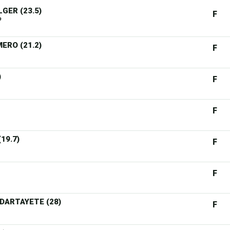
GER (23.5)
F
b
MERO (21.2)
F
)
F
F
19.7)
F
F
 DARTAYETE (28)
F