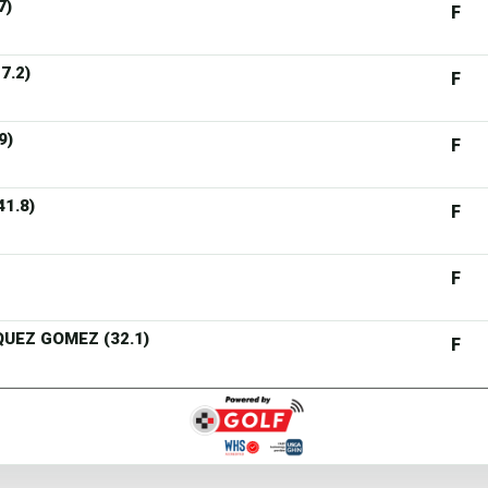
7)
F
7.2)
F
9)
F
41.8)
F
F
ZQUEZ GOMEZ (32.1)
F