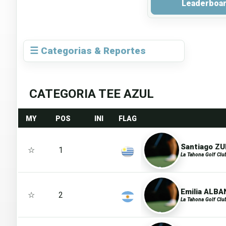
Leaderboa
☰ Categorias & Reportes
CATEGORIA TEE AZUL
MY
POS
INI
FLAG
Santiago ZUB
☆
1
La Tahona Golf Clu
Emilia ALBAN
☆
2
La Tahona Golf Clu