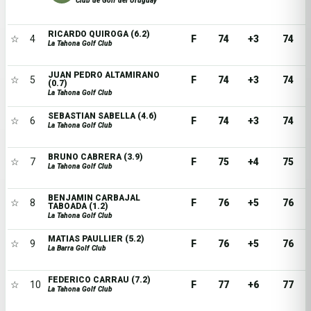
Club de Golf del Uruguay
RICARDO QUIROGA (6.2)
☆
4
F
74
+3
74
La Tahona Golf Club
JUAN PEDRO ALTAMIRANO
☆
5
F
74
+3
74
(0.7)
La Tahona Golf Club
SEBASTIAN SABELLA (4.6)
☆
6
F
74
+3
74
La Tahona Golf Club
BRUNO CABRERA (3.9)
☆
7
F
75
+4
75
La Tahona Golf Club
BENJAMIN CARBAJAL
☆
8
F
76
+5
76
TABOADA (1.2)
La Tahona Golf Club
MATIAS PAULLIER (5.2)
☆
9
F
76
+5
76
La Barra Golf Club
FEDERICO CARRAU (7.2)
☆
10
F
77
+6
77
La Tahona Golf Club