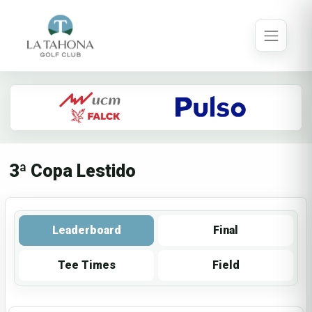
3ª Copa Lestido
Leaderboard
Final
Tee Times
Field