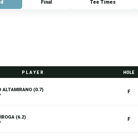
rd
Final
Tee Times
P L A Y E R
HOLE
 ALTAMIRANO (0.7)
F
b
IROGA (6.2)
F
b