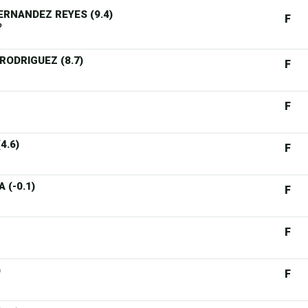
ERNANDEZ REYES (9.4)
F
b
 RODRIGUEZ (8.7)
F
F
4.6)
F
 (-0.1)
F
F
)
F