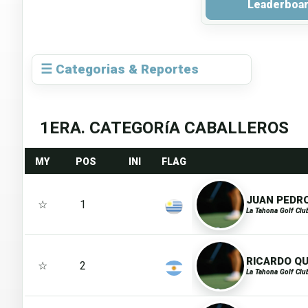
Leaderboa
☰ Categorias & Reportes
1ERA. CATEGORíA CABALLEROS
MY
POS
INI
FLAG
JUAN PEDRO
☆
1
La Tahona Golf Clu
RICARDO QU
☆
2
La Tahona Golf Clu