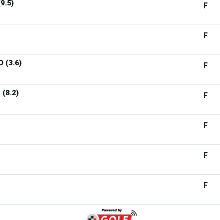
9.5)
F
F
 (3.6)
F
 (8.2)
F
F
F
F