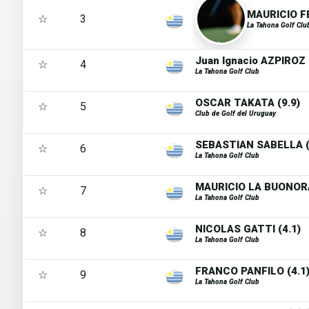
MAURICIO F
☆
3
La Tahona Golf Clu
Juan Ignacio AZPIROZ
☆
4
La Tahona Golf Club
OSCAR TAKATA (9.9)
☆
5
Club de Golf del Uruguay
SEBASTIAN SABELLA (
☆
6
La Tahona Golf Club
MAURICIO LA BUONORA
☆
7
La Tahona Golf Club
NICOLAS GATTI (4.1)
☆
8
La Tahona Golf Club
FRANCO PANFILO (4.1
☆
9
La Tahona Golf Club