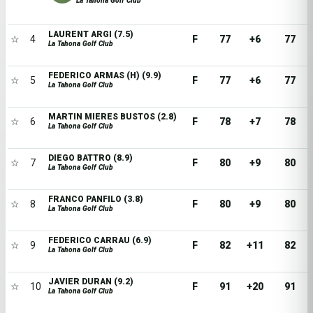
La Tahona Golf Club
LAURENT ARGI (7.5)
☆
4
F
77
+6
77
La Tahona Golf Club
FEDERICO ARMAS (H) (9.9)
☆
5
F
77
+6
77
La Tahona Golf Club
MARTIN MIERES BUSTOS (2.8)
☆
6
F
78
+7
78
La Tahona Golf Club
DIEGO BATTRO (8.9)
☆
7
F
80
+9
80
La Tahona Golf Club
FRANCO PANFILO (3.8)
☆
8
F
80
+9
80
La Tahona Golf Club
FEDERICO CARRAU (6.9)
☆
9
F
82
+11
82
La Tahona Golf Club
JAVIER DURAN (9.2)
☆
10
F
91
+20
91
La Tahona Golf Club