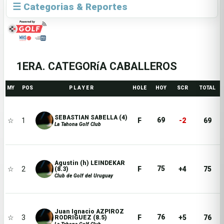
☰ Categorias & Reportes
1ERA. CATEGORíA CABALLEROS
MY
POS
P L A Y E R
HOLE
HOY
SCR
TOTAL
SEBASTIAN SABELLA (4)
69
☆
1
F
-2
69
La Tahona Golf Club
Agustin (h) LEINDEKAR
75
☆
2
F
+4
75
(8.3)
Club de Golf del Uruguay
Juan Ignacio AZPIROZ
76
☆
3
F
+5
76
RODRIGUEZ (8.5)