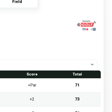
Field
1
Score
Total
+Par
71
+2
73