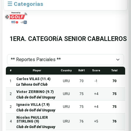
☰ Categorias
1ERA. CATEGORíA SENIOR CABALLEROS
#
Player
Country
Rd#1
Score
Total
Carlos VILAS (11.4)
1
URU
70
-1
70
La Tahona Golf Club
Victor ZERBINO (9.7)
2
URU
75
+4
75
Club de Golf del Uruguay
Ignacio VILLA (7.9)
2
URU
75
+4
75
Club de Golf del Uruguay
Nicolas PAULLIER
4
STIRLING (9)
URU
76
+5
76
Club de Golf del Uruguay