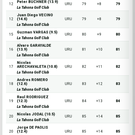
Peter BÜCHNER (13.9)
12
URU
79
+8
79
La Tahona Golf Club
Juan Diego VECINO
12
(14.6)
URU
79
+8
79
La Tahona Golf Club
Guzman VARGAS (9.5)
15
URU
80
+9
80
La Tahona Golf Club
Alvaro GARAYALDE
16
(13.9)
URU
81
+10
81
La Tahona Golf Club
Nicolas
17
ARECHAVALETA (10.8)
URU
82
+11
82
La Tahona Golf Club
Andres ROMERO
18
(12.6)
URU
83
+12
83
La Tahona Golf Club
Raul RODRIGUEZ
19
(12.3)
URU
84
+13
84
La Tahona Golf Club
Nicolas JODAL (10.5)
20
URU
85
+14
85
La Tahona Golf Club
Jorge DE PAOLIS
20
(12.4)
URU
85
+14
85