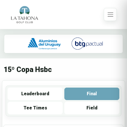
15º Copa Hsbc
Leaderboard
Final
Tee Times
Field