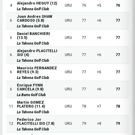
Alejandro HEGUY (12)
4
URU
76
+5
76
La Tahona Golf Club
Juan Andres SHAW
6
CARDOSO (5.8)
URU
77
+6
77
La Tahona Golf Club
Daniel BANCHIERI
6
(13.5)
URU
77
+6
77
La Tahona Golf Club
Alejandro PLACITELLI
6
SIO (4)
URU
77
+6
77
La Tahona Golf Club
Mauricio FERNANDEZ
6
REYES (9.3)
URU
77
+6
77
La Tahona Golf Club
Enrique FYNN
6
CANCELA (9.8)
URU
77
+6
77
La Barra Golf Club
Martin GOMEZ
11
PLATERO (11.4)
URU
78
+7
78
La Tahona Golf Club
Federico Jor
12
PLACITELLI SIO (7.8)
URU
79
+8
79
La Tahona Golf Club