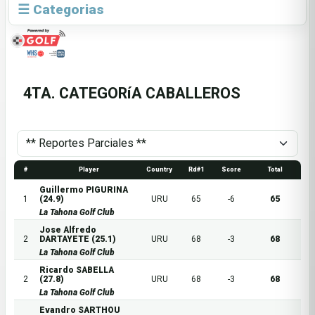
☰ Categorias
4TA. CATEGORíA CABALLEROS
#
Player
Country
Rd#1
Score
Total
Guillermo PIGURINA
1
(24.9)
URU
65
-6
65
La Tahona Golf Club
Jose Alfredo
2
DARTAYETE (25.1)
URU
68
-3
68
La Tahona Golf Club
Ricardo SABELLA
2
(27.8)
URU
68
-3
68
La Tahona Golf Club
Evandro SARTHOU