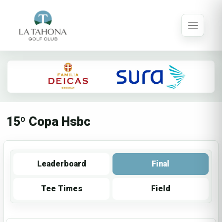
15º Copa Hsbc
Leaderboard
Final
Tee Times
Field