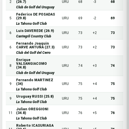
2
(26.7)
URU
68
-3
68
Club de Golf del Uruguay
Federico DE POSADAS
5
(29.8)
URU
69
-2
69
La Tahona Golf Club
Luis DAVEREDE (26.9)
6
URU
73
+2
73
Cantegril Country Club
Fernando Joaquin
6
CARVE ANTUÑA (27.3)
URU
73
+2
73
Club del Golf del Cerro
Enrique
VALSANGIACOMO
8
URU
74
+3
74
(34.8)
Club de Golf del Uruguay
Fernando MARTINEZ
9
(34)
URU
75
+4
75
La Tahona Golf Club
Uruguay RUSSI (25.8)
9
URU
75
+4
75
La Tahona Golf Club
Julian OREGGIONI
11
(34.8)
URU
76
+5
76
La Tahona Golf Club
Roberto ICASURIAGA