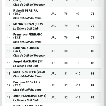
11
(33.6)
URU
76
+5
76
Club de Golf del Uruguay
Ruberli PEREIRA
13
(28.7)
URU
78
+7
78
Club del Golf del Cerro
Martin DURAN (33.2)
14
URU
79
+8
79
La Tahona Golf Club
Francisco FERRARO
14
(33.8)
URU
79
+8
79
Club del Golf del Cerro
Eduardo KLINGER
16
(26.4)
URU
80
+9
80
Club de Golf del Uruguay
Angel MACHADO (34)
16
URU
80
+9
80
La Tahona Golf Club
Danel GAREPPE (25.3)
18
URU
81
+10
81
Club del Golf del Cerro
Enrique BEDNARIK
19
(32.3)
URU
82
+11
82
Club del Golf del Cerro
Juan PLANCHON (29.5)
19
URU
82
+11
82
La Tahona Golf Club