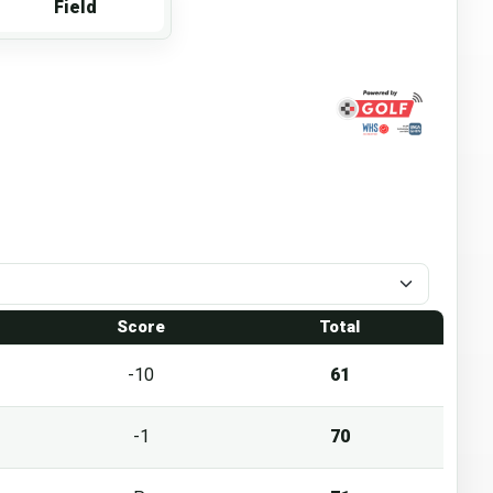
Field
1
Score
Total
-10
61
-1
70