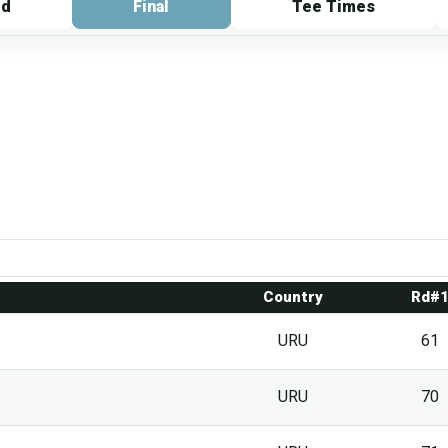
rd
Final
Tee Times
Country
Rd#
URU
61
URU
70