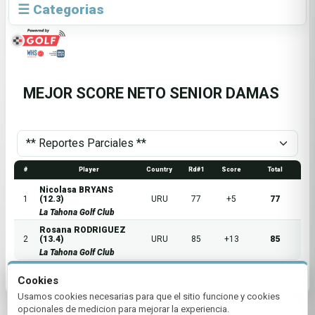
☰ Categorias
MEJOR SCORE NETO SENIOR DAMAS
#
Player
Country
Rd#1
Score
Total
Nicolasa BRYANS
1
(12.3)
URU
77
+5
77
La Tahona Golf Club
Rosana RODRIGUEZ
2
(13.4)
URU
85
+13
85
La Tahona Golf Club
Cookies
Usamos cookies necesarias para que el sitio funcione y cookies
opcionales de medicion para mejorar la experiencia.